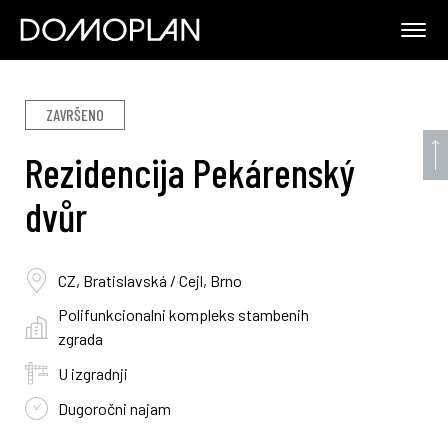
ZAVRŠENO
Rezidencija Pekárenský
dvůr
CZ, Bratislavská / Cejl, Brno
Polifunkcionalni kompleks stambenih
zgrada
U izgradnji
Dugoročni najam