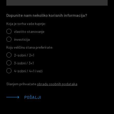
Dopunite nam nekoliko korisnih informacija?
Koja je svrha vaše kupnje:
vlastito stanovanje
investicija
Koju veličinu stana preferirate:
2-sobni / 2+1
3-sobni / 3+1
4-sobni / 4+1 i veći
Slanjem prihvaćate
obradu osobnih podataka
POŠALJI