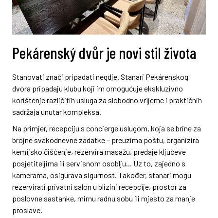
Pekárenský dvůr je novi stil života
Stanovati znači pripadati negdje. Stanari Pekárenskog
dvora pripadaju klubu koji im omogućuje ekskluzivno
korištenje različitih usluga za slobodno vrijeme i praktičnih
sadržaja unutar kompleksa.
Na primjer, recepciju s concierge uslugom, koja se brine za
brojne svakodnevne zadatke – preuzima poštu, organizira
kemijsko čišćenje, rezervira masažu, predaje ključeve
posjetiteljima ili servisnom osoblju... Uz to, zajedno s
kamerama, osigurava sigurnost. Također, stanari mogu
rezervirati privatni salon u blizini recepcije, prostor za
poslovne sastanke, mirnu radnu sobu ili mjesto za manje
proslave.