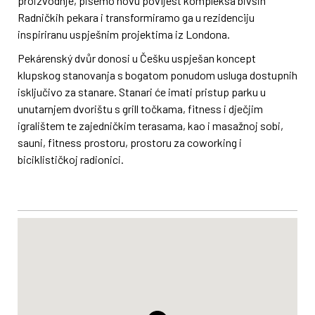
proizvodnje, pišemo novu povijest kompleksa bivših
Radničkih pekara i transformiramo ga u rezidenciju
inspiriranu uspješnim projektima iz Londona.
Pekárenský dvůr donosi u Češku uspješan koncept
klupskog stanovanja s bogatom ponudom usluga dostupnih
isključivo za stanare. Stanari će imati pristup parku u
unutarnjem dvorištu s grill točkama, fitness i dječjim
igralištem te zajedničkim terasama, kao i masažnoj sobi,
sauni, fitness prostoru, prostoru za coworking i
biciklističkoj radionici.