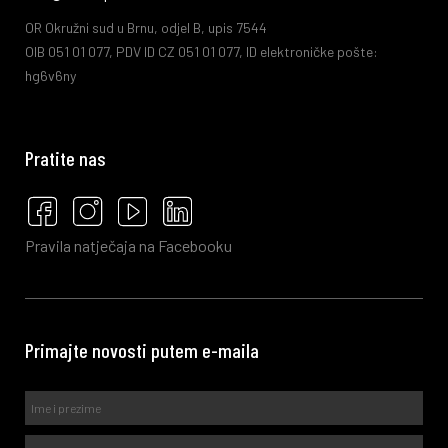
OR Okružni sud u Brnu, odjel B, upis 7544
OIB 051 01 077, PDV ID CZ 051 01 077, ID elektroničke pošte:
hg6v6ny
Pratite nas
Pravila natječaja na Facebooku
Primajte novosti putem e-maila