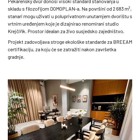
Pekárenský dvůr donosi visoki standard stanovanja u
skladu s filozofijom DOMOPLAN-a. Na površini od 2 683 m²,
stanari mogu uživati u poluprivatnom unutarnjem dvorištu s
vrtnim uređenjem koje je dizajnirao renomirani studio
Krejčiřík. Prostor idealan za živo susjedsko zajedništvo.
Projekt zadovoljava stroge ekološke standarde za BREEAM
certifikaciju, za koju će se zatražiti nakon završetka
gradnje.