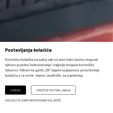
Postavljanja kolaćića
Koristimo kolačiće na našoj veb stranici kako bismo osigurali
njihovo pravilno funkcioniranje i najbolje moguće korisničko
iskustvo. Klikom na gumb „OK“ dajete suglasnost za korištenje
kolačića u te svrhe:
mjerni i analitički, za marketing
.
U REDU
UREDITE POSTAVLJANJA
NAGRADE ZA ZGRADE
DOZVOLITE SAMO NEOPHODNE KOLAČIĆE