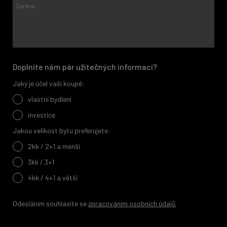
Doplníte nám pár užitečných informací?
Jaký je účel vaší koupě:
vlastní bydlení
investice
Jakou velikost bytu preferujete:
2kk / 2+1 a menší
3kk / 3+1
4kk / 4+1 a větší
Odesláním souhlasíte se
zpracováním osobních údajů