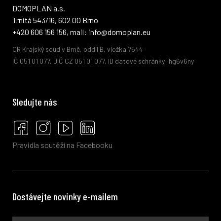
DOMOPLAN a.s.
Trnitá 543/16, 602 00 Brno
+420 606 156 156, mail: info@domoplan.eu
OR Krajský soud v Brně, oddíl B, vložka 7544
IČ 051 01 077, DIČ CZ 051 01 077, ID datové schránky: hg6v6ny
Sledujte nás
Pravidla soutěží na Facebooku
Dostávejte novinky e-mailem