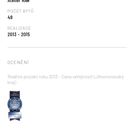
Atelier RAW
POČET BYTŮ
49
REALIZACE
2013 - 2015
OCENĚNÍ
Realitní projekt roku 2013 – Cena veřejnosti (Jihomoravský
kraj)