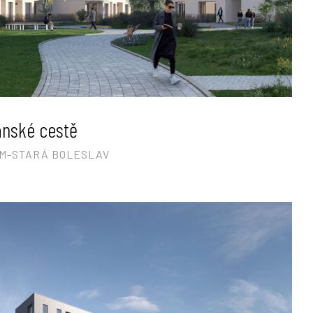
ánské cestě
EM-STARÁ BOLESLAV