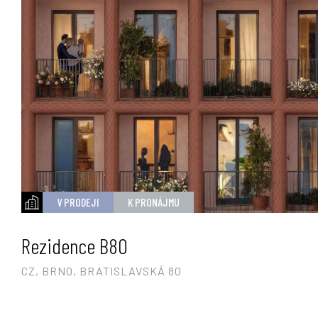
V PRODEJI
K PRONÁJMU
Rezidence B80
CZ, BRNO, BRATISLAVSKÁ 80