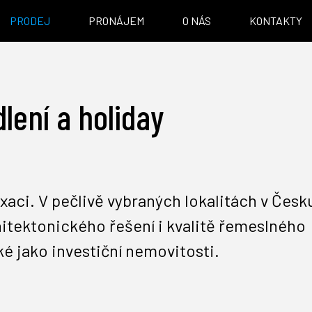
PRODEJ
PRONÁJEM
O NÁS
KONTAKTY
ení a holiday
xaci. V pečlivě vybraných lokalitách v Česku
itektonického řešení i kvalitě řemeslného
é jako investiční nemovitosti.