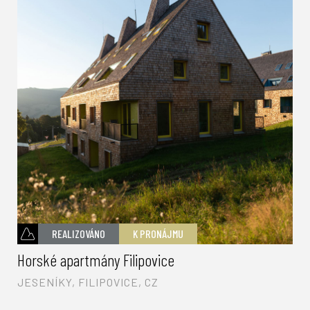
REALIZOVÁNO
K PRONÁJMU
Horské apartmány Filipovice
JESENÍKY, FILIPOVICE, CZ