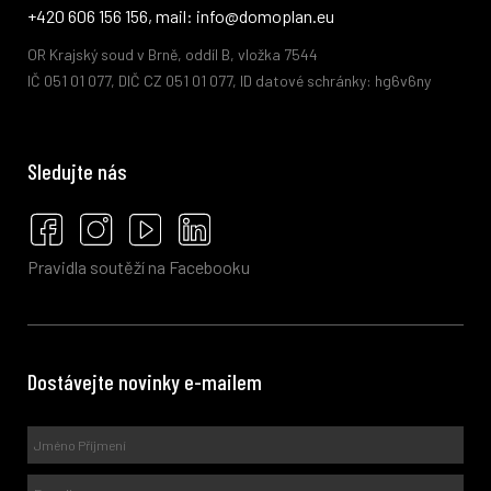
+420 606 156 156, mail: info@domoplan.eu
OR Krajský soud v Brně, oddíl B, vložka 7544
IČ 051 01 077, DIČ CZ 051 01 077, ID datové schránky: hg6v6ny
Sledujte nás
Pravidla soutěží na Facebooku
Dostávejte novinky e-mailem