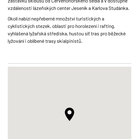
zastávku skibusu od Červenohorského sedla a v dostupné
vzdálenosti lázeňských center Jeseník a Karlova Studánka.
Okolí nabízí nepřeberné množství turistických a
cyklistických stezek, oblasti pro horolezení i rafting,
vyhlášená lyžařská střediska, hustou síť tras pro běžecké
lyžování i oblíbené trasy skialpinistů.