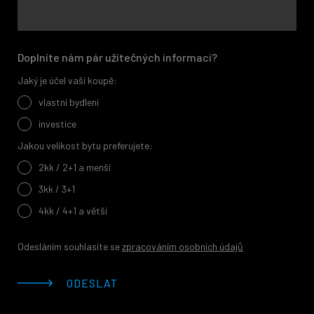
Doplníte nám pár užitečných informací?
Jaký je účel vaší koupě:
vlastní bydlení
investice
Jakou velikost bytu preferujete:
2kk / 2+1 a menší
3kk / 3+1
4kk / 4+1 a větší
Odesláním souhlasíte se
zpracováním osobních údajů
ODESLAT