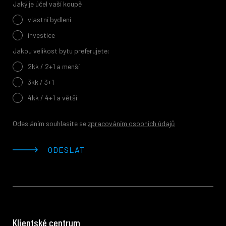
Jaký je účel vaší koupě:
vlastní bydlení
investice
Jakou velikost bytu preferujete:
2kk / 2+1 a menší
3kk / 3+1
4kk / 4+1 a větší
Odesláním souhlasíte se
zpracováním osobních údajů
ODESLAT
Klientské centrum