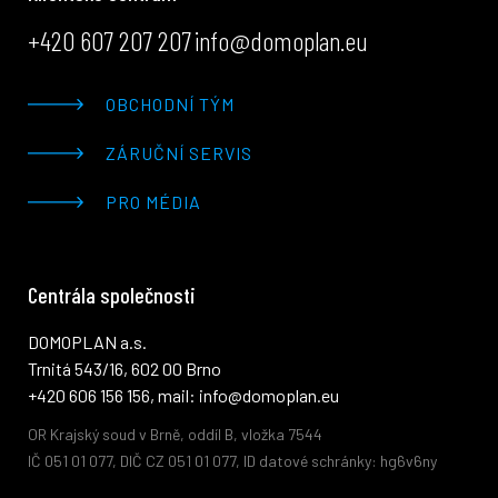
+420 607 207 207
info@domoplan.eu
OBCHODNÍ TÝM
ZÁRUČNÍ SERVIS
PRO MÉDIA
Centrála společnosti
DOMOPLAN a.s.
Trnitá 543/16, 602 00 Brno
+420 606 156 156, mail: info@domoplan.eu
OR Krajský soud v Brně, oddíl B, vložka 7544
IČ 051 01 077, DIČ CZ 051 01 077, ID datové schránky: hg6v6ny