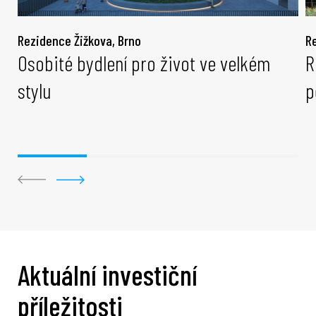
Rezidence Žižkova, Brno
R
Osobité bydlení pro život ve velkém
R
stylu
p
Aktuální investiční
příležitosti