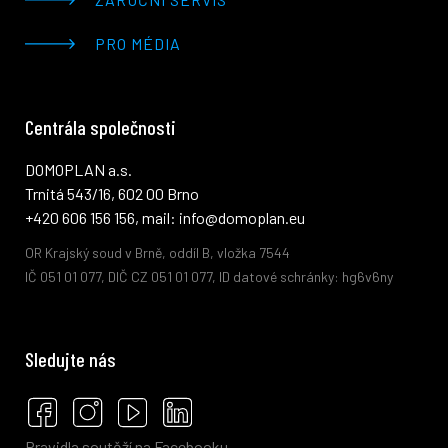
PRO MÉDIA
Centrála společnosti
DOMOPLAN a.s.
Trnitá 543/16, 602 00 Brno
+420 606 156 156, mail: info@domoplan.eu
OR Krajský soud v Brně, oddíl B, vložka 7544
IČ 051 01 077, DIČ CZ 051 01 077, ID datové schránky: hg6v6ny
Sledujte nás
Pravidla soutěží na Facebooku