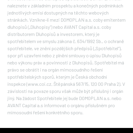
naleznete v základním prospektu a konečných podmínkách
jednotlivých emisí dostupných na těchto webových
stránkách. Vznikne-li mezi DOMOPLAN a.s. coby emitentem
dluhopisů („Dluhopisy“) nebo AVANT Capital a.s. coby
distributorem Dluhopisů a investorem, který je
spotřebitelem ve smyslu zákona č. 634/1992 Sb., o ochraně
spotřebitele, ve znění pozdějších předpisů („Spotřebitel“),
spor při uzavření nebo z plnění smlouvy o úpisu Dluhopisů
nebo výkonu práv a povinnosti z Dluhopisů, Spotřebitel má
právo se obrátit i na orgán mimosoudního řešení
spotřebitelských sporů, kterým je Česká obchodní
inspekce (www.coi.cz, Štěpánská 567/15, 120 00 Praha 2). V
závislosti na povaze sporu však může být příslušný i orgán
jiný. Na žádost Spotřebitele jej bude DOMOPLAN a.s. nebo
AVANT Capital a.s informovat o orgánu příslušném pro
mimosoudní řešení konkrétního sporu.