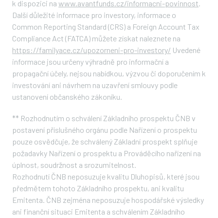
k dispozici na
www.avantfunds.cz/informacni-povinnost
.
Další důležité informace pro investory, informace o
Common Reporting Standard (CRS) a Foreign Account Tax
Compliance Act (FATCA) můžete získat naleznete na
https://familyace.cz/upozorneni-pro-investory/
Uvedené
informace jsou určeny výhradně pro informační a
propagační účely, nejsou nabídkou, výzvou či doporučením k
investování ani návrhem na uzavření smlouvy podle
ustanovení občanského zákoníku.
**
Rozhodnutím o schválení Základního prospektu ČNB v
postavení příslušného orgánu podle Nařízení o prospektu
pouze osvědčuje, že schválený Základní prospekt splňuje
požadavky Nařízení o prospektu a Prováděcího nařízení na
úplnost, soudržnost a srozumitelnost.
Rozhodnutí ČNB neposuzuje kvalitu Dluhopisů, které jsou
předmětem tohoto Základního prospektu, ani kvalitu
Emitenta. ČNB zejména neposuzuje hospodářské výsledky
ani finanční situaci Emitenta a schválením Základního