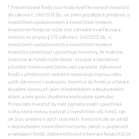
*
Prezentované fondy jsou fondy kvalifikovaných investorů
dle zákona č. 240/2013 Sb., ve znění pozdějších předpisů, o
investičních společnostech a investičních fondech.
Investorem fondu se může stát výhradně kvalifikovaný
investor ve smyslu § 272 zákona č. 240/2013 Sb., o
investičních společnostech a investičních fondech.
Investiční společnost upozorňuje investory, že hodnota
investice do fondů může klesat i stoupat a návratnost
původně investované částky není zaručena. Výkonnost
fondů v předchozích obdobích nezaručuje stejnou nebo
vyšší výkonnost v budoucnu. Investice do fondů je určena k
dosažení výnosu při jejím střednědobém a dlouhodobém
držení, a není proto vhodná ke krátkodobé spekulaci.
Potenciální investoři by měli zejména zvážit specifická
rizika, která mohou vyplývat z investičních cílů fondů, tak
jak jsou uvedeny v jejich statutech. Investiční cíle se odráží
v doporučeném investičním horizontu, jakož i v poplatcích
a nákladech fondů. Sdělení klíčových informací fondu (KID) je