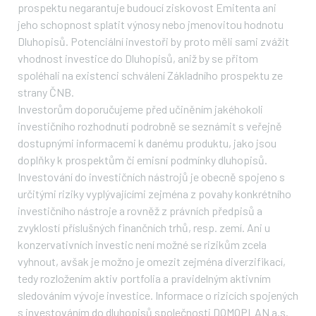
prospektu negarantuje budoucí ziskovost Emitenta ani
jeho schopnost splatit výnosy nebo jmenovitou hodnotu
Dluhopisů. Potenciální investoři by proto měli sami zvážit
vhodnost investice do Dluhopisů, aniž by se přitom
spoléhali na existenci schválení Základního prospektu ze
strany ČNB.
Investorům doporučujeme před učiněním jakéhokoli
investičního rozhodnutí podrobně se seznámit s veřejně
dostupnými informacemi k danému produktu, jako jsou
doplňky k prospektům či emisní podmínky dluhopisů.
Investování do investičních nástrojů je obecně spojeno s
určitými riziky vyplývajícími zejména z povahy konkrétního
investičního nástroje a rovněž z právních předpisů a
zvyklostí příslušných finančních trhů, resp. zemí. Ani u
konzervativních investic není možné se rizikům zcela
vyhnout, avšak je možno je omezit zejména diverzifikací,
tedy rozložením aktiv portfolia a pravidelným aktivním
sledováním vývoje investice. Informace o rizicích spojených
s investováním do dluhopisů společnosti DOMOPLAN a.s.