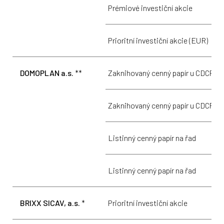
Prémiové investiční akcie
1
Prioritní investiční akcie (EUR)
4
DOMOPLAN a.s.
**
Zaknihovaný cenný papír u CDCP
5
Zaknihovaný cenný papír u CDCP
5
Listinný cenný papír na řad
5
Listinný cenný papír na řad
5
BRIXX SICAV, a.s.
*
Prioritní investiční akcie
1