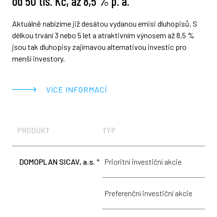
od 50 tis. Kč, až 8,5 % p. a.
Aktuálně nabízíme již desátou vydanou emisi dluhopisů. S
délkou trvání 3 nebo 5 let a atraktivním výnosem až 8,5 %
jsou tak dluhopisy zajímavou alternativou investic pro
menší investory.
VÍCE INFORMACÍ
PRODUKT
TYP
M
DOMOPLAN SICAV, a.s.
*
Prioritní investiční akcie
1
Preferenční investiční akcie
1