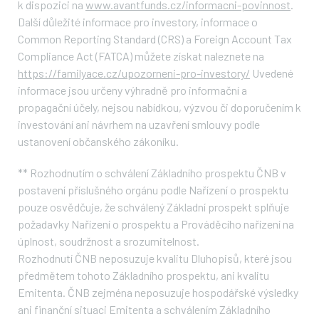
k dispozici na
www.avantfunds.cz/informacni-povinnost
.
Další důležité informace pro investory, informace o
Common Reporting Standard (CRS) a Foreign Account Tax
Compliance Act (FATCA) můžete získat naleznete na
https://familyace.cz/upozorneni-pro-investory/
Uvedené
informace jsou určeny výhradně pro informační a
propagační účely, nejsou nabídkou, výzvou či doporučením k
investování ani návrhem na uzavření smlouvy podle
ustanovení občanského zákoníku.
**
Rozhodnutím o schválení Základního prospektu ČNB v
postavení příslušného orgánu podle Nařízení o prospektu
pouze osvědčuje, že schválený Základní prospekt splňuje
požadavky Nařízení o prospektu a Prováděcího nařízení na
úplnost, soudržnost a srozumitelnost.
Rozhodnutí ČNB neposuzuje kvalitu Dluhopisů, které jsou
předmětem tohoto Základního prospektu, ani kvalitu
Emitenta. ČNB zejména neposuzuje hospodářské výsledky
ani finanční situaci Emitenta a schválením Základního