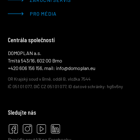
PRO MÉDIA
Centrála společnosti
DOMOPLAN a.s.
Trnitá 543/16, 602 00 Brno
+420 606 156 156, mail: info@domoplan.eu
OR Krajský soud v Brně, oddíl B, vložka 7544
IČ 051 01 077, DIČ CZ 051 01 077, ID datové schránky: hg6v6ny
Sledujte nás
Pravidla soutěží na Facebooku