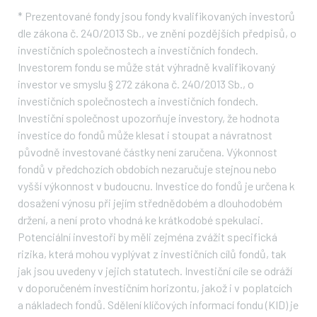
*
Prezentované fondy jsou fondy kvalifikovaných investorů
dle zákona č. 240/2013 Sb., ve znění pozdějších předpisů, o
investičních společnostech a investičních fondech.
Investorem fondu se může stát výhradně kvalifikovaný
investor ve smyslu § 272 zákona č. 240/2013 Sb., o
investičních společnostech a investičních fondech.
Investiční společnost upozorňuje investory, že hodnota
investice do fondů může klesat i stoupat a návratnost
původně investované částky není zaručena. Výkonnost
fondů v předchozích obdobích nezaručuje stejnou nebo
vyšší výkonnost v budoucnu. Investice do fondů je určena k
dosažení výnosu při jejím střednědobém a dlouhodobém
držení, a není proto vhodná ke krátkodobé spekulaci.
Potenciální investoři by měli zejména zvážit specifická
rizika, která mohou vyplývat z investičních cílů fondů, tak
jak jsou uvedeny v jejich statutech. Investiční cíle se odráží
v doporučeném investičním horizontu, jakož i v poplatcích
a nákladech fondů. Sdělení klíčových informací fondu (KID) je