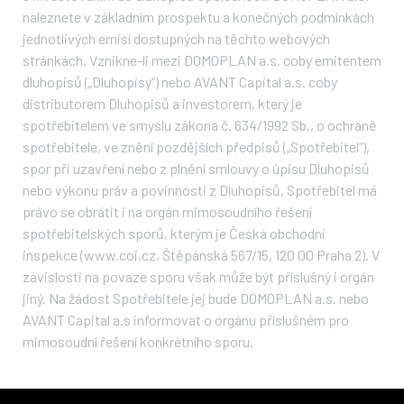
naleznete v základním prospektu a konečných podmínkách
jednotlivých emisí dostupných na těchto webových
stránkách. Vznikne-li mezi DOMOPLAN a.s. coby emitentem
dluhopisů („Dluhopisy“) nebo AVANT Capital a.s. coby
distributorem Dluhopisů a investorem, který je
spotřebitelem ve smyslu zákona č. 634/1992 Sb., o ochraně
spotřebitele, ve znění pozdějších předpisů („Spotřebitel“),
spor při uzavření nebo z plnění smlouvy o úpisu Dluhopisů
nebo výkonu práv a povinnosti z Dluhopisů, Spotřebitel má
právo se obrátit i na orgán mimosoudního řešení
spotřebitelských sporů, kterým je Česká obchodní
inspekce (www.coi.cz, Štěpánská 567/15, 120 00 Praha 2). V
závislosti na povaze sporu však může být příslušný i orgán
jiný. Na žádost Spotřebitele jej bude DOMOPLAN a.s. nebo
AVANT Capital a.s informovat o orgánu příslušném pro
mimosoudní řešení konkrétního sporu.