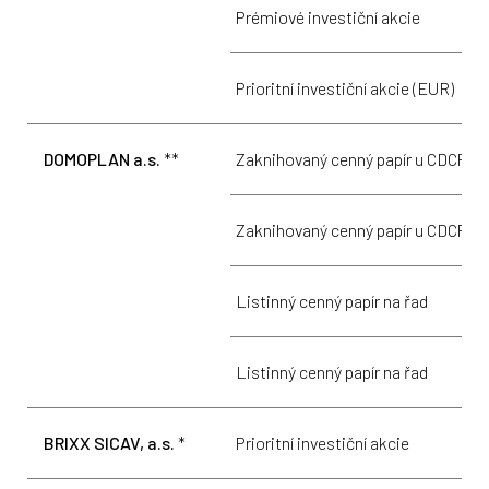
Prémiové investiční akcie
1
Prioritní investiční akcie (EUR)
4
DOMOPLAN a.s.
**
Zaknihovaný cenný papír u CDCP
5
Zaknihovaný cenný papír u CDCP
5
Listinný cenný papír na řad
5
Listinný cenný papír na řad
5
BRIXX SICAV, a.s.
*
Prioritní investiční akcie
1