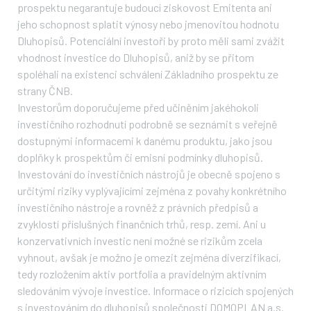
prospektu negarantuje budoucí ziskovost Emitenta ani
jeho schopnost splatit výnosy nebo jmenovitou hodnotu
Dluhopisů. Potenciální investoři by proto měli sami zvážit
vhodnost investice do Dluhopisů, aniž by se přitom
spoléhali na existenci schválení Základního prospektu ze
strany ČNB.
Investorům doporučujeme před učiněním jakéhokoli
investičního rozhodnutí podrobně se seznámit s veřejně
dostupnými informacemi k danému produktu, jako jsou
doplňky k prospektům či emisní podmínky dluhopisů.
Investování do investičních nástrojů je obecně spojeno s
určitými riziky vyplývajícími zejména z povahy konkrétního
investičního nástroje a rovněž z právních předpisů a
zvyklostí příslušných finančních trhů, resp. zemí. Ani u
konzervativních investic není možné se rizikům zcela
vyhnout, avšak je možno je omezit zejména diverzifikací,
tedy rozložením aktiv portfolia a pravidelným aktivním
sledováním vývoje investice. Informace o rizicích spojených
s investováním do dluhopisů společnosti DOMOPLAN a.s.