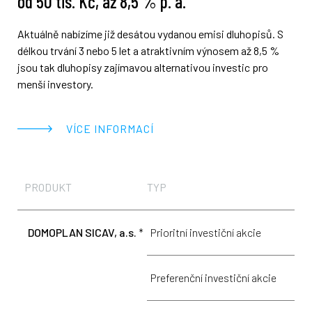
od 50 tis. Kč, až 8,5 % p. a.
Aktuálně nabízíme již desátou vydanou emisi dluhopisů. S
délkou trvání 3 nebo 5 let a atraktivním výnosem až 8,5 %
jsou tak dluhopisy zajímavou alternativou investic pro
menší investory.
VÍCE INFORMACÍ
PRODUKT
TYP
M
DOMOPLAN SICAV, a.s.
*
Prioritní investiční akcie
1
Preferenční investiční akcie
1