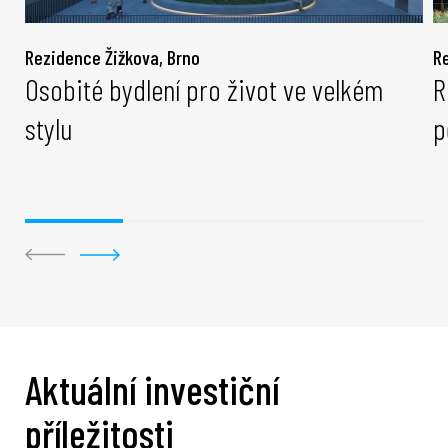
Rezidence Žižkova, Brno
R
Osobité bydlení pro život ve velkém
R
stylu
p
Aktuální investiční
příležitosti