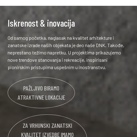
Iskrenost & inovacija
Od samog početka, naglasak na kvalitet arhitekture i
zanatske izrade naših objekata je deo naše DNK. Takođe,
neprestano težimo napretku. U projektima prikazujemo
nove trendove stanovanja i rekreacije, inspirisani
pionirskim pristupima uspešnim u inostranstvu.
PAŽLJIVO BIRAMO
ATRAKTIVNE LOKACIJE
ZA VRHUNSKI ZANATSKI
KVALITET IZVEDBE IMAMO