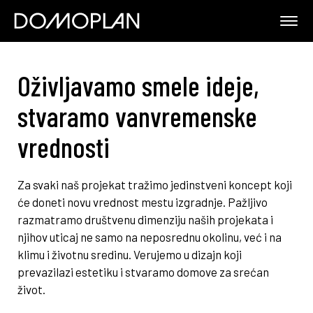
Oživljavamo smele ideje,
stvaramo vanvremenske
vrednosti
Za svaki naš projekat tražimo jedinstveni koncept koji
će doneti novu vrednost mestu izgradnje. Pažljivo
razmatramo društvenu dimenziju naših projekata i
njihov uticaj ne samo na neposrednu okolinu, već i na
klimu i životnu sredinu. Verujemo u dizajn koji
prevazilazi estetiku i stvaramo domove za srećan
život.