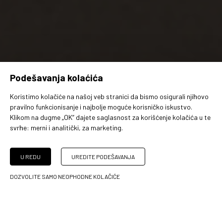
Podešavanja kolaćića
Koristimo kolačiće na našoj veb stranici da bismo osigurali njiһovo
pravilno funkcionisanje i najbolje moguće korisničko iskustvo.
Klikom na dugme „OK“ dajete saglasnost za korišćenje kolačića u te
svrһe:
merni i analitički, za marketing
.
U REDU
UREDITE PODEŠAVANJA
DOZVOLITE SAMO NEOPHODNE KOLAČIĆE