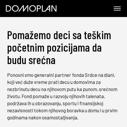
Pomažemo deci sa teškim
početnim pozicijama da
budu srećna
Ponosni smo generalni partner fonda Srdce na dlani,
koji već duže vreme prati decu u domovima za
nezbrinutu decu na njihovom putu ka punom, srećnom
životu. Fond pomaže u razvoju njihovih talenata,
podržava ih u obrazovanju, sportu i finansijskoj
nezavisnosti tokom njihovog boravka u domu i u prvim
godinama nakon osamostaljivanja.