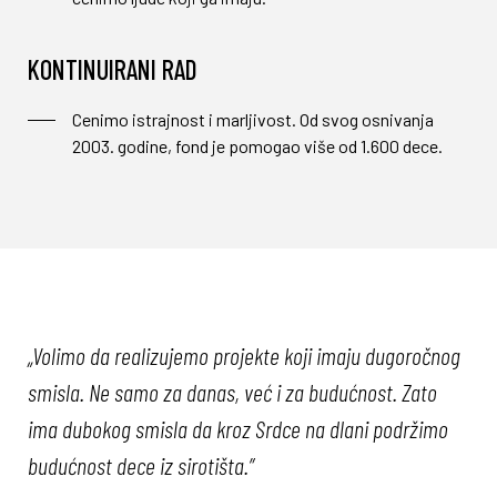
KONTINUIRANI RAD
Cenimo istrajnost i marljivost. Od svog osnivanja
2003. godine, fond je pomogao više od 1.600 dece.
„Volimo da realizujemo projekte koji imaju dugoročnog
smisla. Ne samo za danas, već i za budućnost. Zato
ima dubokog smisla da kroz Srdce na dlani podržimo
budućnost dece iz sirotišta.”