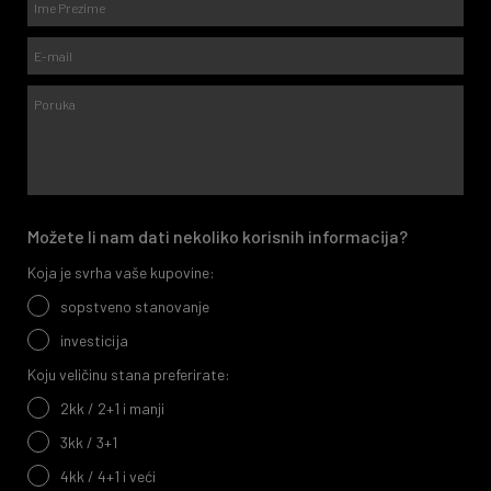
Možete li nam dati nekoliko korisnih informacija?
Koja je svrha vaše kupovine:
sopstveno stanovanje
investicija
Koju veličinu stana preferirate:
2kk / 2+1 i manji
3kk / 3+1
4kk / 4+1 i veći