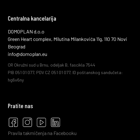
Centralna kancelarija
DOMOPLAN d.o.o
Green Heart complex, Milutina Milankovića 11g, 110 70 Novi
Beograd
info@domoplan.eu
OR Okružni sud u Brnu, odeljak B, fascikla 7544
PIB 051 01 077, PDV CZ 051 01 077, ID poštanskog sandučeta:
hg6v6ny
Pratite nas
Pravila takmičenja na Facebooku