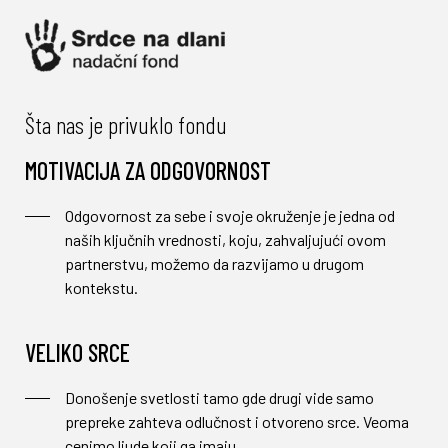
Šta nas je privuklo fondu
MOTIVACIJA ZA ODGOVORNOST
Odgovornost za sebe i svoje okruženje je jedna od
naših ključnih vrednosti, koju, zahvaljujući ovom
partnerstvu, možemo da razvijamo u drugom
kontekstu.
VELIKO SRCE
Donošenje svetlosti tamo gde drugi vide samo
prepreke zahteva odlučnost i otvoreno srce. Veoma
cenimo ljude koji ga imaju.