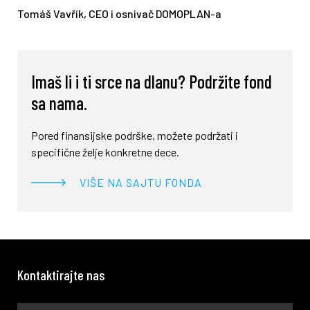
Tomáš Vavřík, CEO
i osnivač DOMOPLAN-a
Imaš li i ti srce na dlanu? Podržite fond
sa nama.
Pored finansijske podrške, možete podržati i
specifične želje konkretne dece.
VIŠE NA SAJTU FONDA
Kontaktirajte nas