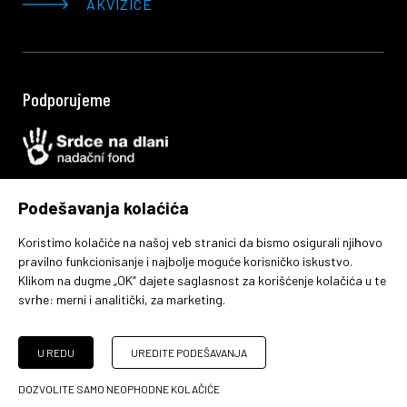
AKVIZICE
Podporujeme
Podešavanja kolaćića
Koristimo kolačiće na našoj veb stranici da bismo osigurali njiһovo
member of
pravilno funkcionisanje i najbolje moguće korisničko iskustvo.
Klikom na dugme „OK“ dajete saglasnost za korišćenje kolačića u te
svrһe:
merni i analitički, za marketing
.
© 2010–2026 DOMOPLAN a.s. | made by
[AnFas]
, powered
by
JellyPot
U REDU
UREDITE PODEŠAVANJA
Podešavanje kolačića
DOZVOLITE SAMO NEOPHODNE KOLAČIĆE