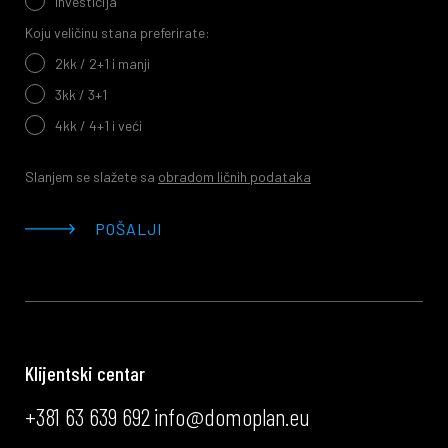
investicija
Koju veličinu stana preferirate:
2kk / 2+1 i manji
3kk / 3+1
4kk / 4+1 i veći
Slanjem se slažete sa
obradom ličnih podataka
POŠALJI
Klijentski centar
+381 63 639 692
info@domoplan.eu