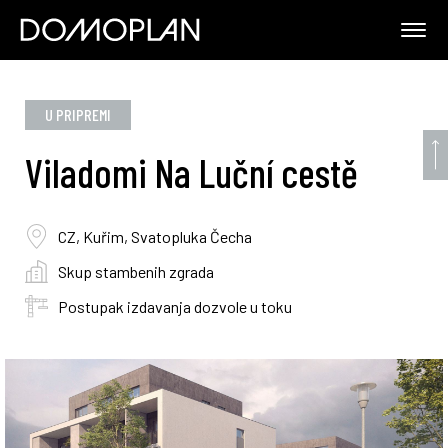
U PRIPREMI
Viladomi Na Luční cestě
CZ, Kuřim, Svatopluka Čecha
Skup stambenih zgrada
Postupak izdavanja dozvole u toku