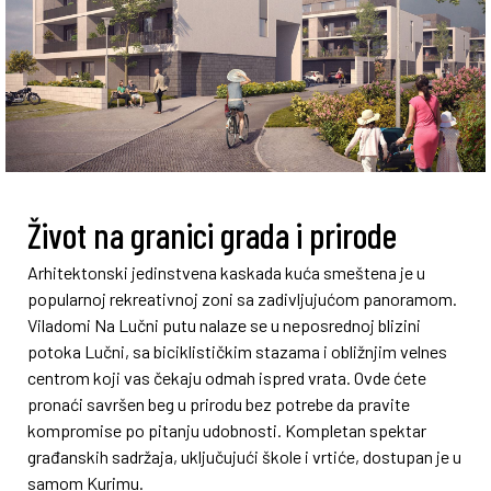
Život na granici grada i prirode
Arhitektonski jedinstvena kaskada kuća smeštena je u
popularnoj rekreativnoj zoni sa zadivljujućom panoramom.
Viladomi Na Lučni putu nalaze se u neposrednoj blizini
potoka Lučni, sa biciklističkim stazama i obližnjim velnes
centrom koji vas čekaju odmah ispred vrata. Ovde ćete
pronaći savršen beg u prirodu bez potrebe da pravite
kompromise po pitanju udobnosti. Kompletan spektar
građanskih sadržaja, uključujući škole i vrtiće, dostupan je u
samom Kurimu.