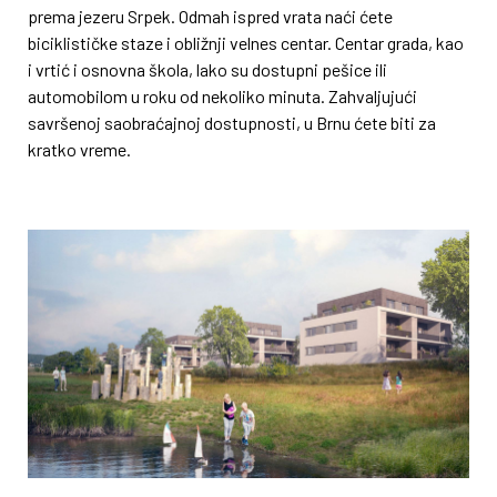
prema jezeru Srpek. Odmah ispred vrata naći ćete
biciklističke staze i obližnji velnes centar. Centar grada, kao
i vrtić i osnovna škola, lako su dostupni pešice ili
automobilom u roku od nekoliko minuta. Zahvaljujući
savršenoj saobraćajnoj dostupnosti, u Brnu ćete biti za
kratko vreme.