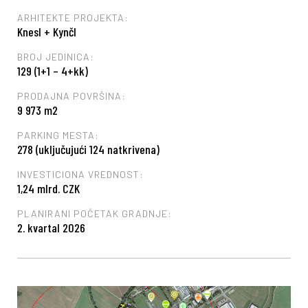
ARHITEKTE PROJEKTA:
Knesl + Kynčl
BROJ JEDINICA:
129 (1+1 – 4+kk)
PRODAJNA POVRŠINA:
9 973 m2
PARKING MESTA:
278 (uključujući 124 natkrivena)
INVESTICIONA VREDNOST:
1,24 mlrd. CZK
PLANIRANI POČETAK GRADNJE:
2. kvartal 2026