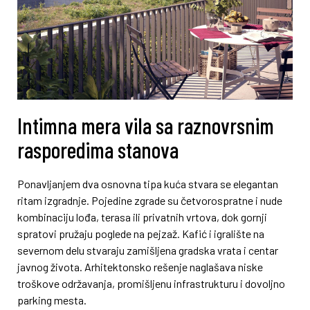
Intimna mera vila sa raznovrsnim
rasporedima stanova
Ponavljanjem dva osnovna tipa kuća stvara se elegantan
ritam izgradnje. Pojedine zgrade su četvorospratne i nude
kombinaciju lođa, terasa ili privatnih vrtova, dok gornji
spratovi pružaju poglede na pejzaž. Kafić i igralište na
severnom delu stvaraju zamišljena gradska vrata i centar
javnog života. Arhitektonsko rešenje naglašava niske
troškove održavanja, promišljenu infrastrukturu i dovoljno
parking mesta.