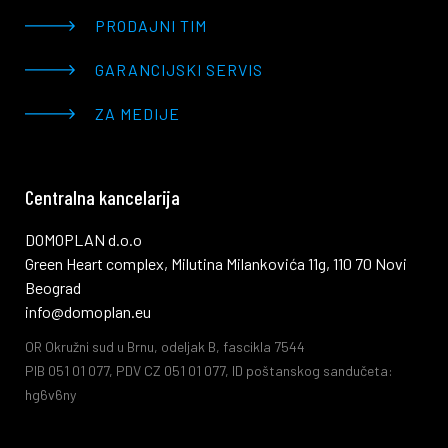
PRODAJNI TIM
GARANCIJSKI SERVIS
ZA MEDIJE
Centralna kancelarija
DOMOPLAN d.o.o
Green Heart complex, Milutina Milankovića 11g, 110 70 Novi
Beograd
info@domoplan.eu
OR Okružni sud u Brnu, odeljak B, fascikla 7544
PIB 051 01 077, PDV CZ 051 01 077, ID poštanskog sandučeta:
hg6v6ny