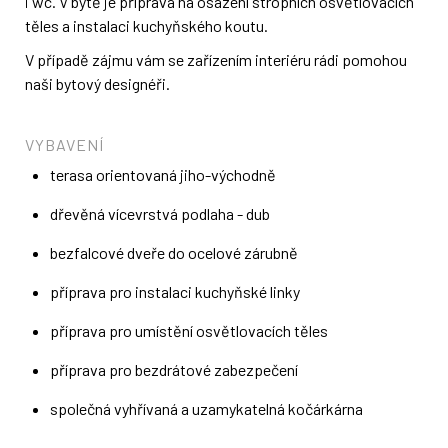
i wc. V bytě je příprava na osazení stropních osvětlovacích
těles a instalaci kuchyňského koutu.
V případě zájmu vám se zařízením interiéru rádi pomohou
naši bytový designéři.
VYBAVENÍ
terasa orientovaná jiho-východně
dřevěná vícevrstvá podlaha - dub
bezfalcové dveře do ocelové zárubně
příprava pro instalaci kuchyňské linky
příprava pro umístění osvětlovacích těles
příprava pro bezdrátové zabezpečení
společná vyhřívaná a uzamykatelná kočárkárna