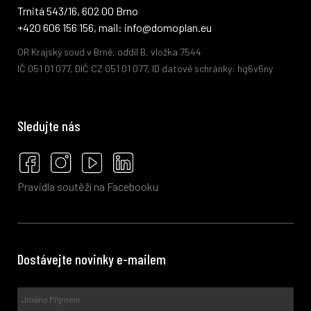
Trnitá 543/16, 602 00 Brno
+420 606 156 156, mail: info@domoplan.eu
OR Krajský soud v Brně, oddíl B, vložka 7544
IČ 051 01 077, DIČ CZ 051 01 077, ID datové schránky: hg6v6ny
Sledujte nás
Pravidla soutěží na Facebooku
Dostávejte novinky e-mailem