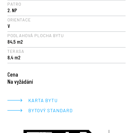
PATRO
2. NP
ORIENTACE
V
PODLAHOVÁ PLOCHA BYTU
84,5 m2
TERASA
8,4 m2
Cena
Na vyžádání
KARTA BYTU
BYTOVÝ STANDARD