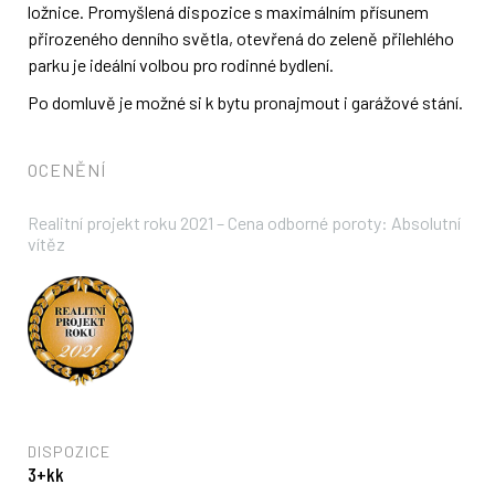
ložnice. Promyšlená dispozice s maximálním přísunem
přirozeného denního světla, otevřená do zeleně přilehlého
parku je ideální volbou pro rodinné bydlení.
Po domluvě je možné si k bytu pronajmout i garážové stání.
OCENĚNÍ
Realitní projekt roku 2021 – Cena odborné poroty: Absolutní
vítěz
DISPOZICE
3+kk