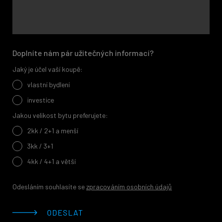
Doplníte nám pár užitečných informací?
Jaký je účel vaší koupě:
vlastní bydlení
investice
Jakou velikost bytu preferujete:
2kk / 2+1 a menší
3kk / 3+1
4kk / 4+1 a větší
Odesláním souhlasíte se
zpracováním osobních údajů
ODESLAT