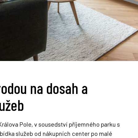
rodou na dosah a
lužeb
 Králova Pole, v sousedství příjemného parku s
abídka služeb od nákupních center po malé