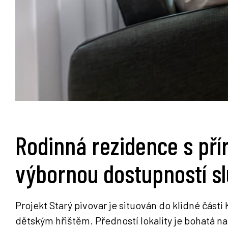
Rodinná rezidence s pří
výbornou dostupností s
Projekt Starý pivovar je situován do klidné části
dětským hřištěm. Předností lokality je bohatá n