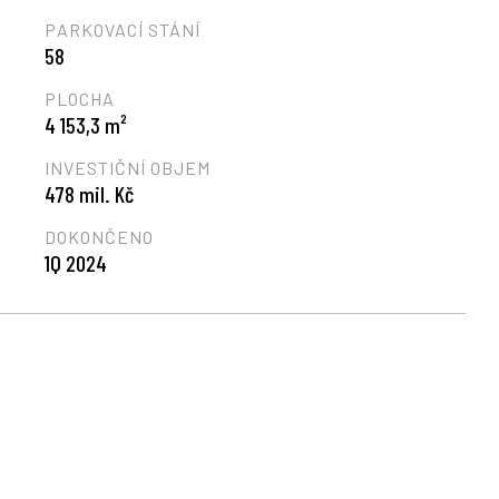
PARKOVACÍ STÁNÍ
58
PLOCHA
4 153,3 m²
INVESTIČNÍ OBJEM
478 mil. Kč
DOKONČENO
1Q 2024