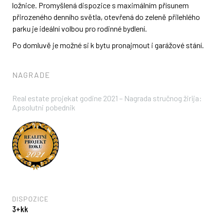
ložnice. Promyšlená dispozice s maximálním přísunem
přirozeného denního světla, otevřená do zeleně přilehlého
parku je ideální volbou pro rodinné bydlení.
Po domluvě je možné si k bytu pronajmout i garážové stání.
NAGRADE
Real estate projekat godine 2021 – Nagrada stručnog žirija:
Apsolutni pobednik
DISPOZICE
3+kk