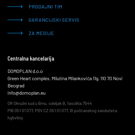
PRODAJNI TIM
GARANCIJSKI SERVIS
ZA MEDIJE
Centralna kancelarija
DOMOPLAN d.o.o
Green Heart complex, Milutina Milankovića 11g, 110 70 Novi
Beograd
info@domoplan.eu
OR Okružni sud u Brnu, odeljak B, fascikla 7544
PIB 051 01 077, PDV CZ 051 01 077, ID poštanskog sandučeta:
hg6v6ny