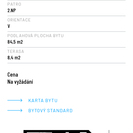
PATRO
2.NP
ORIENTACE
V
PODLAHOVÁ PLOCHA BYTU
84,5 m2
TERASA
8,4 m2
Cena
Na vyžádání
KARTA BYTU
BYTOVÝ STANDARD