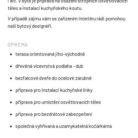
i wc. V bytě je příprava na osazení stropních osvětlovacích
těles a instalaci kuchyňského koutu.
V případě zájmu vám se zařízením interiéru rádi pomohou
naši bytový designéři.
OPREMA
terasa orientovaná jiho-východně
dřevěná vícevrstvá podlaha - dub
bezfalcové dveře do ocelové zárubně
příprava pro instalaci kuchyňské linky
příprava pro umístění osvětlovacích těles
příprava pro bezdrátové zabezpečení
společná vyhřívaná a uzamykatelná kočárkárna