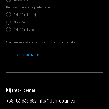
Koju veličinu stana preferirate:
2kk / 2+1 i manji
3kk / 3+1
4kk / 4+1 i veći
Slanjem se slažete sa
obradom ličnih podataka
POŠALJI
Klijentski centar
+381 63 639 692
info@domoplan.eu